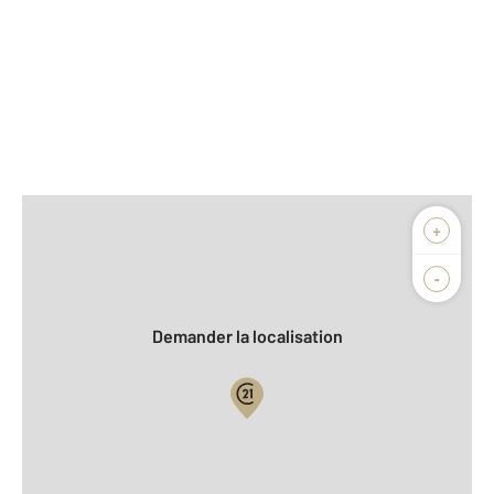
Afficher sur la carte :
+
Agence
Biens vendus
-
Demander la localisation
Vue globale
2
Surface totale : 93 m
2
Surface habitable : 93 m