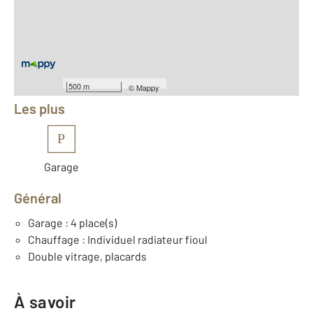
2
Surface terrain : 15 m
Nombre de pièces : 4
[Voir le détail]
Équipements
500 m
©
Mappy
Les plus
P
Garage
Général
Garage : 4 place(s)
Chauffage : Individuel radiateur fioul
Double vitrage, placards
À savoir