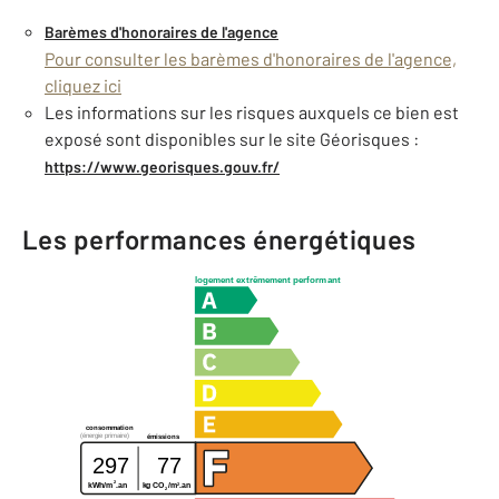
Barèmes d'honoraires de l'agence
Pour consulter les barèmes d'honoraires de l'agence,
cliquez ici
Les informations sur les risques auxquels ce bien est
exposé sont disponibles sur le site Géorisques :
https://www.georisques.gouv.fr/
Les performances énergétiques
logement extrêmement performant
consommation
(énergie primaire)
émissions
297
77
2
2
kWh/m
.an
kg CO
/m
.an
2